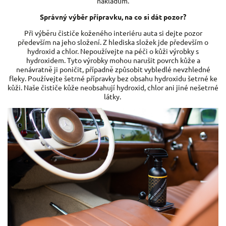
nákladům.
Správný výběr přípravku, na co si dát pozor?
Při výběru čističe koženého interiéru auta si dejte pozor
především na jeho složení. Z hlediska složek jde především o
hydroxid a chlor. Nepoužívejte na péči o kůži výrobky s
hydroxidem. Tyto výrobky mohou narušit povrch kůže a
nenávratně ji poničit, případně způsobit vybledlé nevzhledné
fleky. Používejte šetrné přípravky bez obsahu hydroxidu šetrné ke
kůži. Naše čističe kůže neobsahují hydroxid, chlor ani jiné nešetrné
látky.