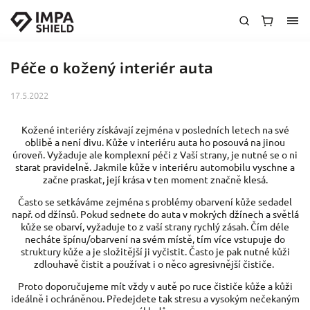
Péče o kožený interiér auta
17.5.2022
Kožené interiéry získávají zejména v posledních letech na své
oblibě a není divu. Kůže v interiéru auta ho posouvá na jinou
úroveň. Vyžaduje ale komplexní péči z Vaší strany, je nutné se o ni
starat pravidelně.
Jakmile kůže v interiéru automobilu vyschne a
začne praskat, její krása v ten moment značně klesá.
Často se setkáváme zejména s problémy obarvení kůže sedadel
např. od džínsů. Pokud sednete do auta v mokrých džínech a světlá
kůže se obarví, vyžaduje to z vaší strany rychlý zásah. Čím déle
necháte špínu/obarvení na svém místě, tím více vstupuje do
struktury kůže a je složitější ji vyčistit. Často je pak nutné kůži
zdlouhavě čistit a používat i o něco agresivnější čističe.
Proto doporučujeme mít vždy v autě po ruce čističe kůže a kůži
ideálně i ochráněnou. Předejdete tak stresu a vysokým nečekaným