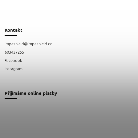
Kontakt
impashield
@
impashield.cz
603437255
Facebook
Instagram
Přijímáme online platby