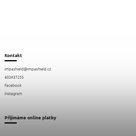
Kontakt
impashield
@
impashield.cz
603437255
Facebook
Instagram
Přijímáme online platby