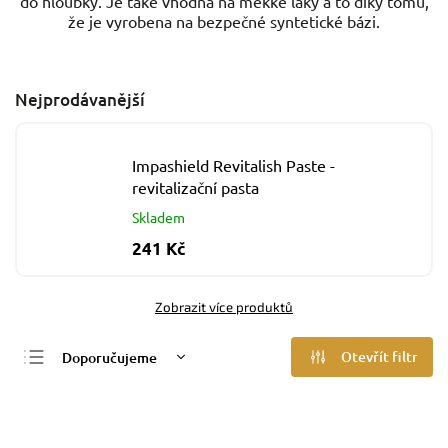
do hloubky. Je také vhodná na měkké laky a to díky tomu,
že je vyrobena na bezpečné syntetické bázi.
Nejprodávanější
Impashield Revitalish Paste -
revitalizační pasta
Skladem
241 Kč
Zobrazit více produktů
Otevřít filtr
Doporučujeme
Nejlevnější
Nejdražší