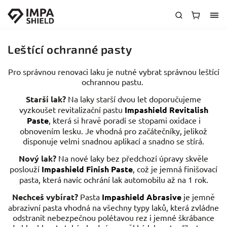
Leštící ochranné pasty
Pro správnou renovaci laku je nutné vybrat správnou leštící
ochrannou pastu.
Starší lak?
Na laky starší dvou let doporučujeme
vyzkoušet revitalizační pastu
Impashield Revitalish
Paste
, která si hravě poradí se stopami oxidace i
obnovením lesku. Je vhodná pro začátečníky, jelikož
disponuje velmi snadnou aplikací a snadno se stírá.
Nový lak?
Na nové laky bez předchozí úpravy skvěle
poslouží
Impashield
Finish Paste
, což je jemná finišovací
pasta, která navíc ochrání lak automobilu až na 1 rok.
Nechceš vybírat?
Pasta
Impashield Abrasive
je jemně
abrazivní pasta vhodná na všechny typy laků, která zvládne
odstranit nebezpečnou polétavou rez i jemné škrábance