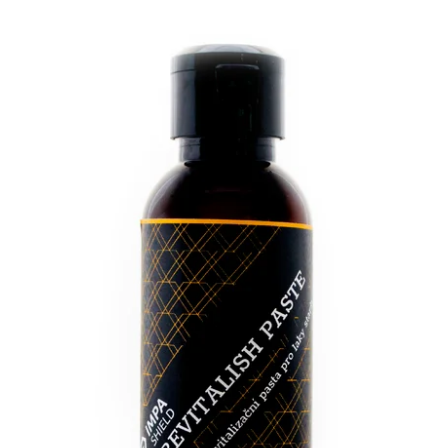
Nejprodávanější
Abecedně