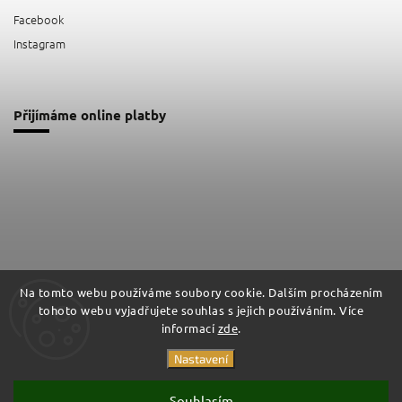
Facebook
Instagram
Přijímáme online platby
Na tomto webu používáme soubory cookie. Dalším procházením
Facebook
Instagram
tohoto webu vyjadřujete souhlas s jejich používáním. Více
informací
zde
.
Nastavení
Copyright 2026
Impashield
. Všechna práva vyhrazena.
Vytvořil
Shoptet
| Design
Shoptak.cz
Souhlasím