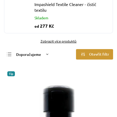
Impashield Textile Cleaner - čistič
textilu
Skladem
277 Kč
od
Zobrazit více produktů
Otevřít filtr
Doporučujeme
Nejlevnější
Nejdražší
Tip
Nejprodávanější
Abecedně