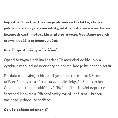
Impashield Leather Cleaner je aktivní čistící látka, která v
jediném kroku vyčistí nečistoty, odstraní skvrny a oživí barvy
kožených částí motocyklů a interiéru vozů.
Vyčištěný povrch
provoní svěží a příjemnou vůní.
Rozdíl oproti běžným čističům?
Oproti běžným čističům Leather Cleaner čistí do hloubky a
vytahuje rozpuštěné nečistoty na povrch, kde je lze snadno setřít.
Produkt neobsahuje chlor ani hydroxid a tak nehrozí, že na
očištěném povrchu zůstanou vybledlé fleky. Složení Leather
Cleaner zaručí bezproblémové čištění při zachování naprosté
šetrnosti k povrchu. Přírodní prvky rozloží nečistotu, kterou
následně jednoduše setřete.
Co vše dokáže odstranit?