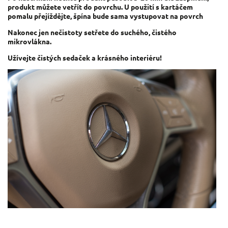
produkt můžete vetřít do povrchu. U použití s kartáčem
pomalu přejíždějte, špína bude sama vystupovat na povrch
Nakonec jen nečistoty setřete do suchého, čistého
mikrovlákna.
Užívejte čistých sedaček a krásného interiéru!