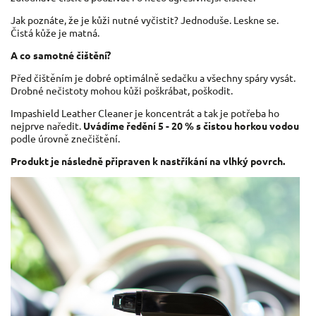
Jak poznáte, že je kůži nutné vyčistit? Jednoduše. Leskne se.
Čistá kůže je matná.
A co samotné čištění?
Před čištěním je dobré optimálně sedačku a všechny spáry vysát.
Drobné nečistoty mohou kůži poškrábat, poškodit.
Impashield Leather Cleaner je koncentrát a tak je potřeba ho
nejprve naředit.
Uvádíme ředění 5 - 20 % s čistou horkou vodou
podle úrovně znečištění.
Produkt je následně připraven k nastříkání na vlhký povrch.