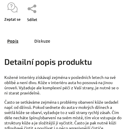
Zeptat se
Sdílet
Popis
Diskuze
Detailní popis produktu
Kožené interiéry získávají zejména v posledních letech na své
oblibě a není divu. Kůže v interiéru auta ho posouvá na jinou
úroveň. Vyžaduje ale komplexní péči z Vaší strany, je nutné se o
ni starat pravidelně.
Často se setkáváme zejména s problémy obarvení kůže sedadel
např. od džínsů. Pokud sednete do auta v mokrých džínech a
světlá kůže se obarví, vyžaduje to z vaší strany rychlý zásah. Čím
déle necháte špínu/obarvení na svém místě, tím více vstupuje do
struktury kůže a je složitější ji vyčistit. Často je pak nutné kůži
zdlouhavě čistit a používat i o něco agresivnější čističe.