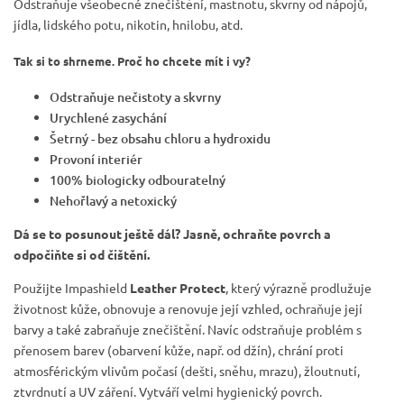
Odstraňuje všeobecné znečištění, mastnotu, skvrny od nápojů,
jídla, lidského potu, nikotin, hnilobu, atd.
Tak si to shrneme. Proč ho chcete mít i vy?
Odstraňuje nečistoty a skvrny
Urychlené zasychání
Šetrný - bez obsahu chloru a hydroxidu
Provoní interiér
100% biologicky odbouratelný
Nehořlavý a netoxický
Dá se to posunout ještě dál? Jasně, ochraňte povrch a
odpočiňte si od čištění.
Použijte Impashield
Leather Protect
, který výrazně prodlužuje
životnost kůže, obnovuje a renovuje její vzhled, ochraňuje její
barvy a také zabraňuje znečištění. Navíc odstraňuje problém s
přenosem barev (obarvení kůže, např. od džín), chrání proti
atmosférickým vlivům počasí (dešti, sněhu, mrazu), žloutnutí,
ztvrdnutí a UV záření. Vytváří velmi hygienický povrch.