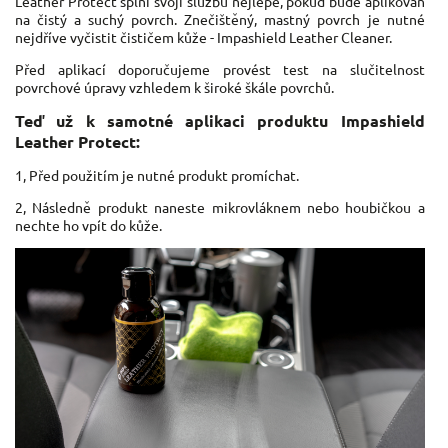
Leather Protect splní svoji službu nejlépe, pokud bude aplikován
na čistý a suchý povrch. Znečištěný, mastný povrch je nutné
nejdříve vyčistit čističem kůže - Impashield Leather Cleaner.
Před aplikací doporučujeme provést test na slučitelnost
povrchové úpravy vzhledem k široké škále povrchů.
Teď už k samotné aplikaci produktu Impashield
Leather Protect:
1, Před použitím je nutné produkt promíchat.
2, Následně produkt naneste mikrovláknem nebo houbičkou a
nechte ho vpít do kůže.