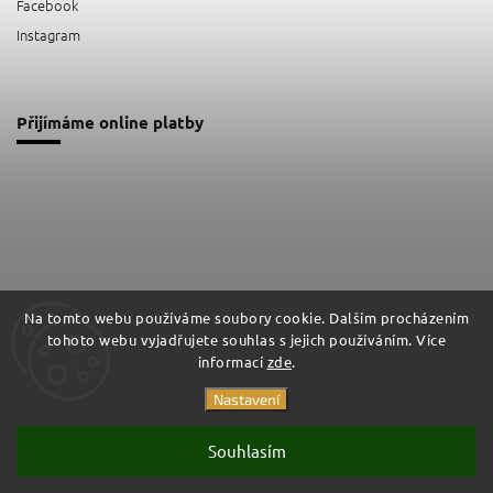
Facebook
Instagram
Přijímáme online platby
Na tomto webu používáme soubory cookie. Dalším procházením
tohoto webu vyjadřujete souhlas s jejich používáním. Více
Facebook
Instagram
informací
zde
.
Nastavení
Copyright 2026
Impashield
. Všechna práva vyhrazena.
Souhlasím
Vytvořil
Shoptet
| Design
Shoptak.cz