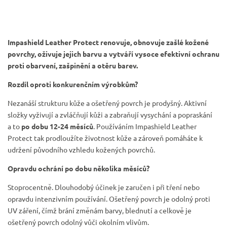
Impashield Leather Protect renovuje, obnovuje zašlé kožené
povrchy, oživuje jejich barvu a vytváří vysoce efektivní ochranu
proti obarvení, zašpinění a otěru barev.
Rozdíl oproti konkurenčním výrobkům?
Nezanáší strukturu kůže a ošetřený povrch je prodyšný. Aktivní
složky vyživují a zvláčňují kůži a zabraňují vysychání a popraskání
a to
po dobu 12-24 měsíců
. Používáním Impashield Leather
Protect tak prodloužíte životnost kůže a zároveň pomáháte k
udržení původního vzhledu kožených povrchů.
Opravdu ochrání po dobu několika měsíců?
Stoprocentně. Dlouhodobý účinek je zaručen i při tření nebo
opravdu intenzivním používání. Ošetřený povrch je odolný proti
UV záření, čímž brání změnám barvy, blednutí a celkově je
ošetřený povrch odolný vůči okolním vlivům.