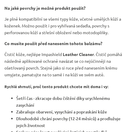
Na jaké povrchy je možné produkt použít?
Je plně kompatibilní se všemi typy kůže, včetně umělých kůží a
koženek. Možno použít i pro vyhřívaná sedadla, povrchy s
perforovanou kůží a střešní obložení nebo motodoplňky.
Co musíte použít před nanesením tohoto balzámu?
Čistič kůže, nejlépe Impashield
Leather Cleaner
. Čistič pomáhá
následně aplikované ochraně navázat se co nejúčinněji na
ošetřovaný povrch. Stejně jako si ruce před nanesením krému
umyjete, pamatujte na to samé i na kůži ve svém autě.
Rychlé shrnutí, proč tento produkt chcete mít doma i vy:
Šetří čas - zkracuje dobu čištění díky urychlenému
zasychání
Zabraňuje obarvení, vysychání a popraskání kůže
Dlouhodobě chrání povrchy (12-24 měsíců) a prodlužuje
jejich životnost