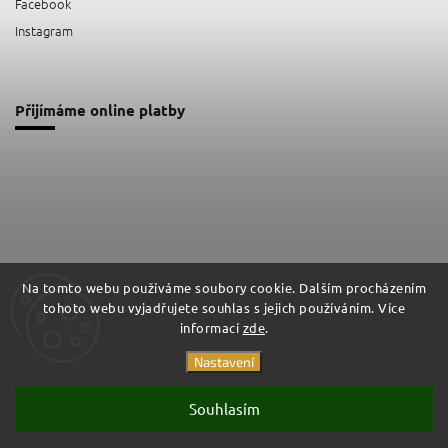
Facebook
Instagram
Přijímáme online platby
Na tomto webu používáme soubory cookie. Dalším procházením
tohoto webu vyjadřujete souhlas s jejich používáním. Více
Facebook
Instagram
informací
zde
.
Nastavení
Copyright 2026
Impashield
. Všechna práva vyhrazena.
Souhlasím
Vytvořil
Shoptet
| Design
Shoptak.cz