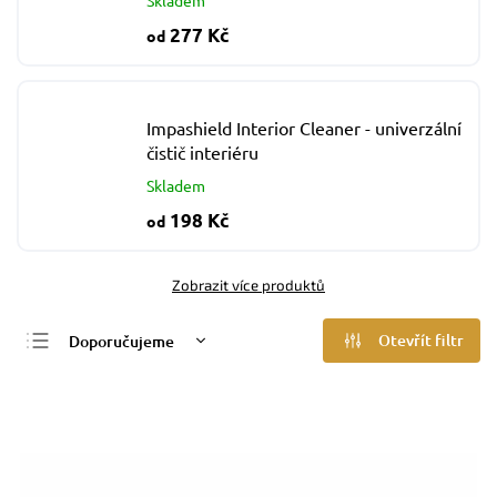
Skladem
277 Kč
od
Impashield Interior Cleaner - univerzální
čistič interiéru
Skladem
198 Kč
od
Zobrazit více produktů
Otevřít filtr
Doporučujeme
Nejlevnější
Nejdražší
Nejprodávanější
Abecedně