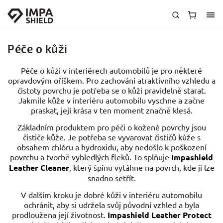
Péče o kůži
Péče o kůži v interiérech automobilů je pro některé
opravdovým oříškem. Pro zachování atraktivního vzhledu a
čistoty povrchu je potřeba se o kůži pravidelně starat.
Jakmile kůže v interiéru automobilu vyschne a začne
praskat, její krása v ten moment značně klesá.
Základním produktem pro péči o kožené povrchy jsou
čističe kůže. Je potřeba se vyvarovat čističů kůže s
obsahem chlóru a hydroxidu, aby nedošlo k poškození
povrchu a tvorbě vybledlých fleků. To splňuje
Impashield
Leather Cleaner
, který špínu vytáhne na povrch, kde ji lze
snadno setřít.
V dalším kroku je dobré kůži v interiéru automobilu
ochránit, aby si udržela svůj původní vzhled a byla
prodloužena její životnost.
Impashield Leather Protect