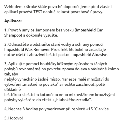
Vzhledem k široké škále povrchů doporučujeme před vlastní
aplikací provést TEST na slučitelnost povrchové úpravy.
Aplikace:
1, Povrch umyjte šamponem bez vosku (
Impashield Car
Shampoo
) a dokonale vysušte.
2, Odmastěte a odstraňte staré vosky a ochrany pomocí
Impashield Wax Remover
. Pro efekt hlubokého zrcadla je
nutné ošetřit abrazivní leštící pastou
Impashield Abrasive
.
3, Aplikujte pomocí houbičky křížovým způsobem táhlých
pohybů rovnoměrně po povrchu zprava doleva a následně kolmo
tak, aby
nebylo vynecháno žádné místo. Naneste malé množství do
vytvoření „mastného povlaku“ a nechte zaschnout, poté
důkladně
leštičkou s leštícím kotoučem nebo mikrovláknem krouživými
pohyby vyleštěte do efektu „hlubokého zrcadla“.
4, Nechte 3 hodiny polymerizovat při teplotě +15 °C a více.
5, Hotovo!