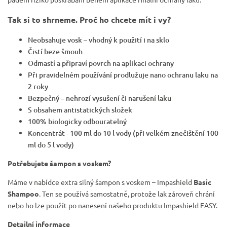
Tak si to shrneme. Proč ho chcete mít i vy?
Neobsahuje vosk – vhodný k použití i na sklo
Čistí beze šmouh
Odmastí a připraví povrch na aplikaci ochrany
Při pravidelném používání prodlužuje nano ochranu laku na
2 roky
Bezpečný – nehrozí vysušení či narušení laku
S obsahem antistatických složek
100% biologicky odbouratelný
Koncentrát - 100 ml do 10 l vody (při velkém znečištění 100
ml do 5 l vody)
Potřebujete šampon s voskem?
Máme v nabídce extra silný šampon s voskem – Impashield
Basic
Shampoo
. Ten se používá samostatně, protože lak zároveň chrání
nebo ho lze použít po nanesení našeho produktu Impashield EASY.
Detailní informace