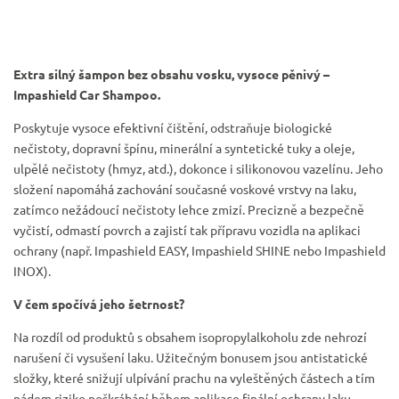
Extra silný šampon bez obsahu vosku, vysoce pěnivý –
Impashield Car Shampoo.
Poskytuje vysoce efektivní čištění, odstraňuje biologické
nečistoty, dopravní špínu, minerální a syntetické tuky a oleje,
ulpělé nečistoty (hmyz, atd.), dokonce i silikonovou vazelínu. Jeho
složení napomáhá zachování současné voskové vrstvy na laku,
zatímco nežádoucí nečistoty lehce zmizí. Precizně a bezpečně
vyčistí, odmastí povrch a zajistí tak přípravu vozidla na aplikaci
ochrany (např. Impashield EASY, Impashield SHINE nebo Impashield
INOX).
V čem spočívá jeho šetrnost?
Na rozdíl od produktů s obsahem isopropylalkoholu zde nehrozí
narušení či vysušení laku. Užitečným bonusem jsou antistatické
složky, které snižují ulpívání prachu na vyleštěných částech a tím
pádem riziko poškrábání během aplikace finální ochrany laku.