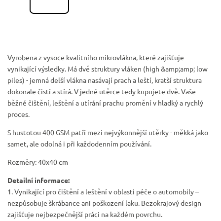
Vyrobena z vysoce kvalitního mikrovlákna, které zajišťuje
vynikající výsledky. Má dvě struktury vláken (high &amp;amp; low
piles) - jemná delší vlákna nasávají prach a leští, kratší struktura
dokonale čistí a stírá. V jedné utěrce tedy kupujete dvě. Vaše
běžné čištění, leštění a utírání prachu promění v hladký a rychlý
proces.
S hustotou 400 GSM patří mezi nejvýkonnější utěrky - měkká jako
samet, ale odolná i při každodenním používání.
Rozměry: 40x40 cm
Detailní informace:
1. Vynikající pro čištění a leštění v oblasti péče o automobily –
nezpůsobuje škrábance ani poškození laku. Bezokrajový design
zajišťuje nejbezpečnější práci na každém povrchu.