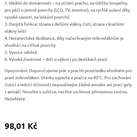
2. Ideální do domácnosti – na utírání prachu, na údržbu koupelny,
pro péči o jemné povrchy (LCD, TV, monitor), na rychlé sušení díky
vysoké savosti, na leštění povrchů
3. Dvojitá funkce: strana s delšími vlákny čistí, strana s kratšími
vlákny leští
4. Nezanechává škrábance, díky načechraným mikrovláknům je
vhodná i na citlivé povrchy
5. Vysoce odolná
6. Vysoká životnost – drží si výkon i po desítkách praní
Upozornění: Doporučujeme prát v pracím prostředku vhodném pro
praní mikrovláken. Utěrku vyperte v pračce na 40°C. Pro zachování
čistící a leštící účinnosti nepoužívejte žádné aviváže ani prací gely
s aviváží. Nesušte v sušičce, nechte uschnout přirozenou cestou.
Nežehlete.
98,01 Kč