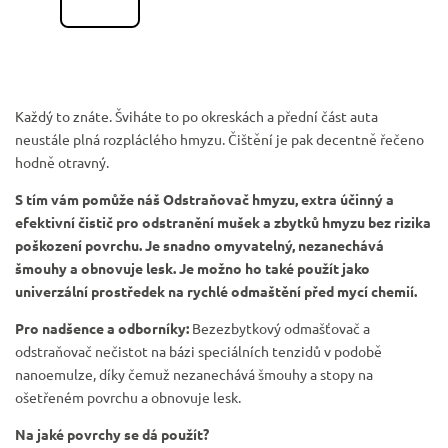
Každý to znáte. Šviháte to po okreskách a přední část auta
neustále plná rozpláclého hmyzu. Čištění je pak decentně řečeno
hodně otravný.
S tím vám pomůže náš Odstraňovač hmyzu, extra účinný a
efektivní čistič pro odstranění mušek a zbytků hmyzu bez rizika
poškození povrchu. Je snadno omyvatelný, nezanechává
šmouhy a obnovuje lesk. Je možno ho také použít jako
univerzální prostředek na rychlé odmaštění před mycí chemií.
Pro nadšence a odborníky:
Bezezbytkový odmašťovač a
odstraňovač nečistot na bázi speciálních tenzidů v podobě
nanoemulze, díky čemuž nezanechává šmouhy a stopy na
ošetřeném povrchu a obnovuje lesk.
Na jaké povrchy se dá použít?