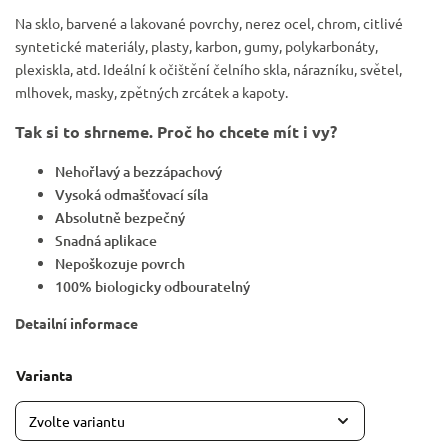
Na sklo, barvené a lakované povrchy, nerez ocel, chrom, citlivé
syntetické materiály, plasty, karbon, gumy, polykarbonáty,
plexiskla, atd. Ideální k očištění čelního skla, nárazníku, světel,
mlhovek, masky, zpětných zrcátek a kapoty.
Tak si to shrneme. Proč ho chcete mít i vy?
Nehořlavý a bezzápachový
Vysoká odmašťovací síla
Absolutně bezpečný
Snadná aplikace
Nepoškozuje povrch
100% biologicky odbouratelný
Detailní informace
Varianta