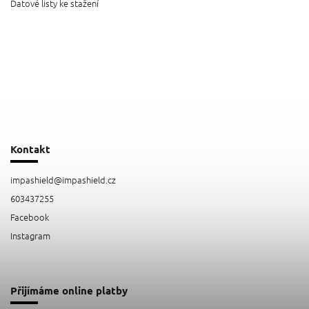
Datové listy ke stažení
Kontakt
impashield
@
impashield.cz
603437255
Facebook
Instagram
Přijímáme online platby